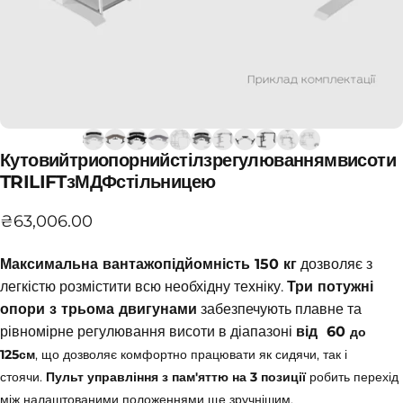
Кутовий
триопорний
стіл
з
регулюванням
висоти
TRILIFT
з
МДФ
стільницею
₴63,006.00
Максимальна вантажопідйомність 150 кг
дозволяє з
легкістю розмістити всю необхідну техніку.
Три потужні
опори з трьома двигунами
забезпечують плавне та
рівномірне регулювання висоти в діапазоні
від 60
до
125см
, що дозволяє комфортно працювати як сидячи, так і
стоячи.
Пульт управління з пам'яттю на 3 позиції
робить перехід
між налаштованими положеннями ще зручнішим.