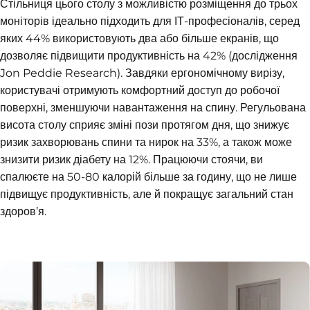
Стільниця цього столу з можливістю розміщення до трьох
моніторів ідеально підходить для ІТ-професіоналів, серед
яких 44% використовують два або більше екранів, що
дозволяє підвищити продуктивність на 42% (дослідження
Jon Peddie Research). Завдяки ергономічному вирізу,
користувачі отримують комфортний доступ до робочої
поверхні, зменшуючи навантаження на спину. Регульована
висота столу сприяє зміні пози протягом дня, що знижує
ризик захворювань спини та нирок на 33%, а також може
знизити ризик діабету на 12%. Працюючи стоячи, ви
спалюєте на 50-80 калорій більше за годину, що не лише
підвищує продуктивність, але й покращує загальний стан
здоров’я.