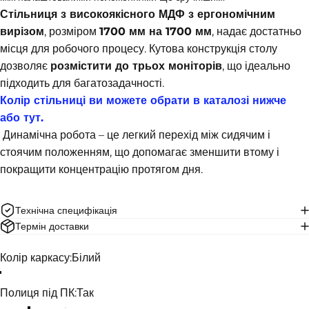
Стільниця з високоякісного МДФ з ергономічним
вирізом
, розміром
1700 мм на 1700 мм
, надає достатньо
місця для робочого процесу. Кутова конструкція столу
дозволяє
розмістити до трьох моніторів
, що ідеально
підходить для багатозадачності.
Колір стільниці ви можете обрати в каталозі нижче
або
т
ут
.
Динамічна робота – це легкий перехід між сидячим і
стоячим положенням, що допомагає зменшити втому і
покращити концентрацію протягом дня.
Технічна специфікація
Термін доставки
Колір каркасу
Колір каркасу:
Білий
Полиця під ПК
Полиця під ПК:
Так