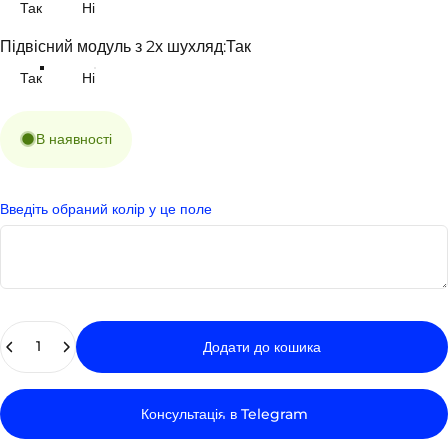
Так
Ні
Підвісний модуль з 2х шухляд
Підвісний модуль з 2х шухляд:
Так
Так
Ні
В наявності
Введіть обраний колір у це поле
Кількість
Додати до кошика
Консультація в Telegram