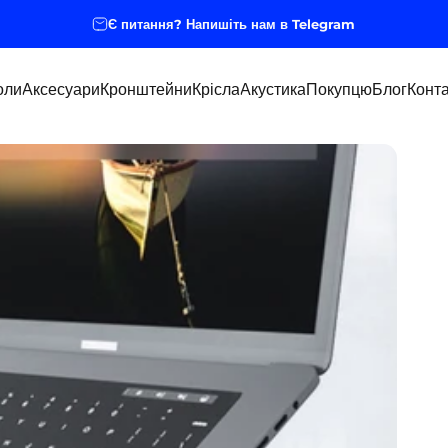
Є питання? Напишіть нам в Telegram
оли
Аксесуари
Кронштейни
Крісла
Акустика
Покупцю
Блог
Конта
оли
Аксесуари
Кронштейни
Крісла
Акустика
Покупцю
Блог
Конта