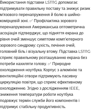
Використання підставки LS111G допомагає
підтримувати правильну поставу та знижує ризик
м’язового перенапруження й болю в шийно-
комірцевій зоні. ✅ Профілактика зорового
перенапруження Американська оптометрична
асоціація підтверджує, що підняття екрана до
рівня очей зменшує симптоми комп’ютерного
зорового синдрому: сухість, печіння очей,
головний біль і візуальну втому. Підставка LS111G
сприяє правильному розташуванню екрана без
потреби нахиляти голову. ✅ Природне
охолодження ноутбука. Корпус з алюмінію та
вентиляційні отвори підтримують пасивну
циркуляцію повітря, що сприяє ефективному
охолодженню. Згідно з дослідженням IEEE,
зниження температури роботи ноутбука
подовжує термін служби його компонентів і
підтримує стабільну продуктивність.