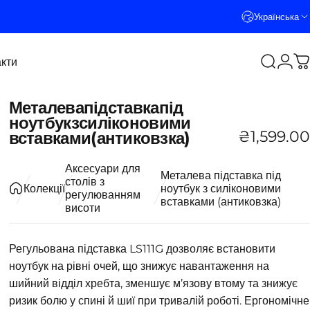
Українська
кти
Пошук
Логі
К
кти
Металева
підставка
під
ноутбук
з
силіконовими
₴1,599.00
вставками
(антиковзка)
Аксесуари для
Металева підставка під
столів з
Колекції
ноутбук з силіконовими
регулюванням
вставками (антиковзка)
висоти
Регульована підставка LS111G дозволяє встановити
ноутбук на рівні очей, що знижує навантаження на
шийний відділ хребта, зменшує м’язову втому та знижує
ризик болю у спині й шиї при тривалій роботі. Ергономічне