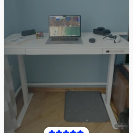
NAZAR P.
Рама дуже якісна та проста у збірці. Особливо
сподобалося, наскільки плавно стіл піднімається й
опускається. Ніде немає люфтів, конструкція стоїть
дуже впевнено та не хитається навіть у піднятому
положенні. Покупкою задоволений.