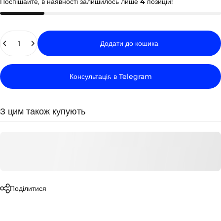
Поспішайте, в наявності залишилось лише
4
позицій!
Кількість
Додати до кошика
Консультація в Telegram
З цим також купують
Поділитися