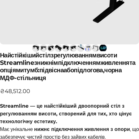
Найстійкіший
стіл
з
регулюванням
висоти
Streamline
з
нижнім
підключенням
живлення
та
опціями
тумб:
підвісна
або
підлогова,
чорна
МДФ-стільниця
₴48,512.00
Streamline — це найстійкіший двоопорний стіл з
регулюванням висоти, створений для тих, хто цінує
технологічну естетику.
Має унікальне
нижнє підключення живлення з опори
, що
забезпечує чистий простір без зайвих кабелів.