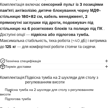
Комплектація включає
сенсорний пульт із 3 позиціями
пам’яті
,
антіколізію
,
дитяче блокування
,
чорну МДФ-
стільницю 180×82 см, кабель менеджмент, 2
прямокутні заглушки під дроти, подовжувач під
стільницю на 6 розеткових блоків та полицю під ПК
.
Доступні опції —
підвісна або підлогова тумба.
Максимальна стабільність, тиха робота (<40 дБ) і витримка
до
125 кг
— для комфортної роботи стоячи та сидячи.
Технічна специфікація
Термін доставки
Комплектація
Комплектація:
Підвісна тумба на 2 шухляди для столу з
регулюванням висоти
Підвісна тумба на 2 шухляди для столу з регулюванням
висоти
Підлогова тумба