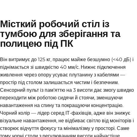
Місткий робочий стіл із
тумбою для зберігання та
полицею під ПК
Він витримує до 125 кг, працює майже безшумно (<40 дБ) і
піднімається зі швидкістю 40 мм/с. Нижнє підключення
живлення через опору усуває плутанину з кабелями —
простір під столом залишається чистим і безпечним.
Сенсорний пульт із пам’яттю на 3 висоти дає змогу швидко
переходити між роботою сидячи й стоячи, зменшуючи
навантаження на спину та покращуючи концентрацію.
Чорний колір — лідер серед ІТ-фахівців, адже він знижує
візуальне навантаження, не відбиває світло від моніторів і
створює відчуття фокусу та мінімалізму у просторі. Саме
тому чорні столи з регулюванням висоти найчастіше