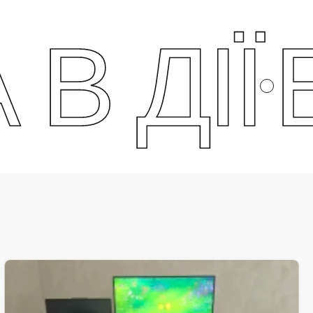
ІЇ
ЕРГ