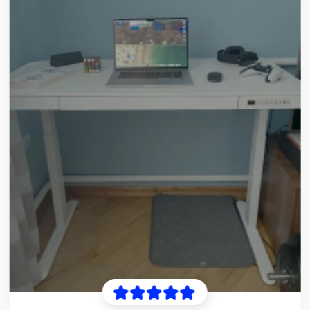
NAZAR P.
Рама дуже якісна та проста у збірці. Особливо
сподобалося, наскільки плавно стіл піднімається й
опускається. Ніде немає люфтів, конструкція стоїть
дуже впевнено та не хитається навіть у піднятому
положенні. Покупкою задоволений.