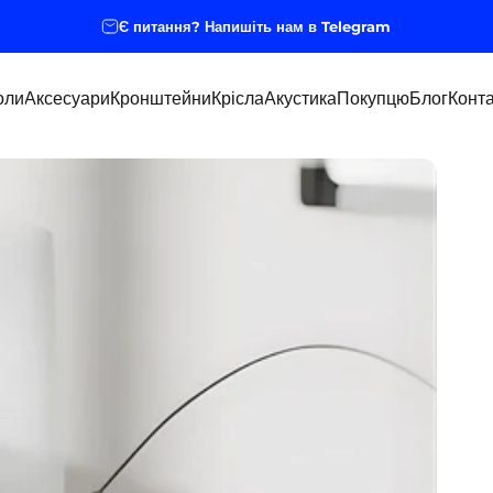
Є питання? Напишіть нам в Telegram
оли
Аксесуари
Кронштейни
Крісла
Акустика
Покупцю
Блог
Конта
оли
Аксесуари
Кронштейни
Крісла
Акустика
Покупцю
Блог
Конта