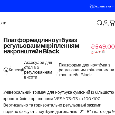
Українська
кти
Пошук
Логі
К
кти
Платформа
для
ноутбука
з
регульованим
кріпленням
₴549.00
на
кронштейн
Black
₴649.00
Аксесуари для
Платформа для ноутбука з
столів з
Колекції
регульованим кріпленням на
регулюванням
кронштейн Black
висоти
Універсальний тримач для ноутбука сумісний із більшістю
кронштейнів з кріпленням VESA 75×75 та 100×100.
Вертикально та горизонтально регульовані зажими
надійно фіксують ноутбуки діагоналлю 12"-18" і вагою до 9