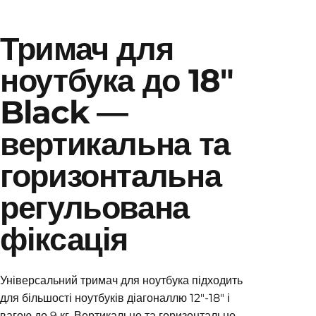
Тримач для
ноутбука до 18"
Black —
вертикальна та
горизонтальна
регульована
фіксація
Універсальний тримач для ноутбука підходить
для більшості ноутбуків діагоналлю 12"-18" і
вагою до 9 кг. Вертикально та горизонтально