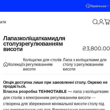
Українська
кти
Пошук
Логі
К
кти
Лапа
з
коліщатками
для
столу
з
регулюванням
₴3,800.00
висоти
Коліщатки для столів
Лапа з коліщатками для
Колекції
з регулюванням
столу з регулюванням
висоти
висоти
Опція доступна лише при замовленні столу. Окремо не
продається.
Власна розробка TEHNOTABLE —
лапа з коліщатками
для столів з електронним регулюванням висоти —
створена для збереження мінімальної висоти столу під
час використання цих лап. Використання високоякісних