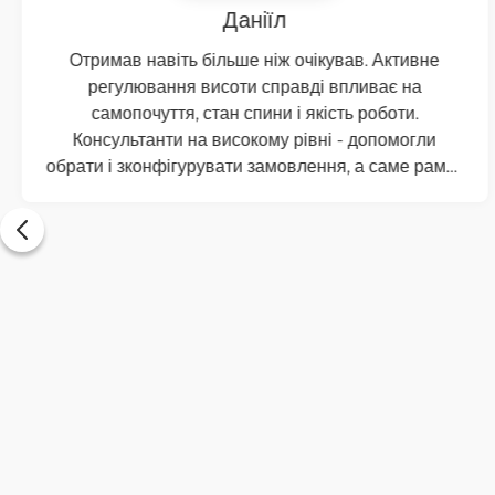
Інна
Дуже задоволена цим кріслом. Воно справді
зручне, особливо якщо багато часу проводити за
комп’ютером. Усі механізми працюють ідеально:
регулюється висота, поперекова підтримка та
підлокітники, тому легко налаштувати все під себе.
Сітчаста спинка комфортна, спина не пітніє навіть
у спеку. Коліщатка їздять плавно й тихо, крісло