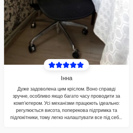
працює та практично без шуму. Велика перевага в
тому, що в майбутньому зможу замінити на
дерев'яну стільницю, тому що механізм має
регулювання по ширині та витримує до 125 кг.
Сама стільниця також хорошої якості, обрав МДФ у
кольорі Дуб Мерсей (LG). Візуально дуже
сподобався колір, по суті - це те, що я хотів.
Поверхня приємна тактильно і не марудиться.
Розміри: 1700х820мм. Із мінусів можу виділити
прогин стільниця в зоні, де монітор, ПК та де
ставиш руки. Логічно, адже там жодного упору,
можливо це вже якось сам апгрейдну. Знову ж
таки, з дерев'яною стільницею такого нюансу не
буде, тому що знаю і попередній стіл був із ясеню.
Керування сенсорне, зручне. Добре, що є
блокування, бо випадково біля столу можна
зачепити кнопки. Є режим блокування підйому при
перешкодах, але навіть на найбільш чутливому
режимі спрацьовує не так, як хотілося б. Перевіряв