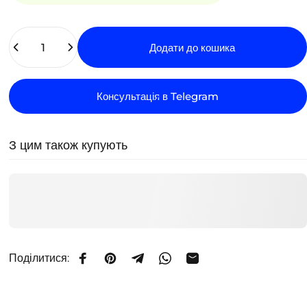
Кількість
Додати до кошика
Консультація в Telegram
З цим також купують
Поділитися:
Поділитися на Facebook
Закріпити на Pinterest
Поділитися в Telegram
Поділитися в WhatsApp
Поділитися електрон