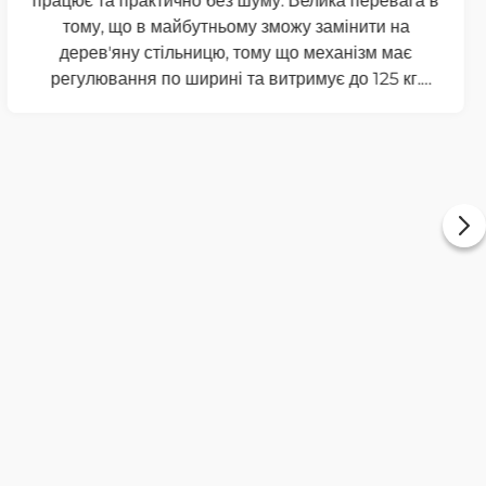
Максим
Майже пів року пішло у мене на прийняття
рішення про покупку стола з
електрорегулюванням. Серед усіх продавців на
ринку обрав саме Technotable через хороший
контент, позитивні відгуки та підхід до клієнтів.
Консультант швидко допоміг з вибором під мій
бюджет та потреби, швидко і безкоштовно
доставили прямо під двері. Збірка зайняла
приблизно годину, при чому більшу частину я
розбирався з упаковкою, бо стільниця приїхала в
дерев'яній рамі, абсолютно ціла і непошкоджена.
Стіл крутий, положення змінює тихо і швидко,
працювати зручно в обох положеннях, виріз на
стільниці став відкриттям, рекомендую. Дякую за
сервіс і якісний товар.