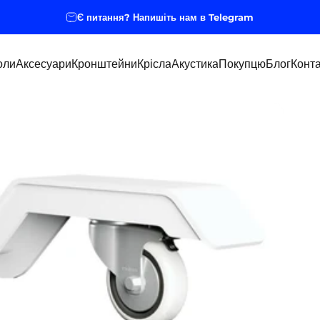
Є питання? Напишіть нам в Telegram
оли
Аксесуари
Кронштейни
Крісла
Акустика
Покупцю
Блог
Конта
оли
Аксесуари
Кронштейни
Крісла
Акустика
Покупцю
Блог
Конта